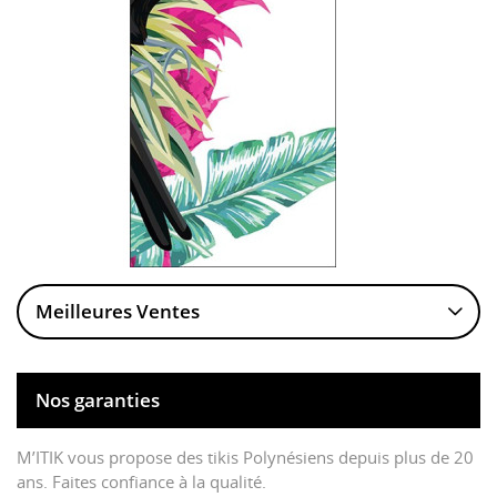
Meilleures Ventes
Nos garanties
M’ITIK vous propose des tikis Polynésiens depuis plus de 20
ans. Faites confiance à la qualité.