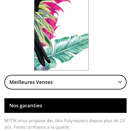
Meilleures Ventes
Nos garanties
M’ITIK vous propose des tikis Polynésiens depuis plus de 20
ans. Faites confiance à la qualité.