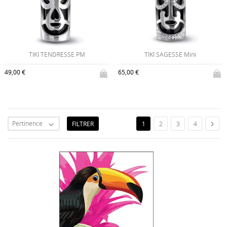
TIKI TENDRESSE PM
TIKI SAGESSE Mini
49,00 €
65,00 €
Pertinence
FILTRER

1
2
3
4
